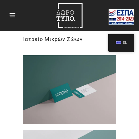
Ιατρείο Μικρών Ζώων
EL